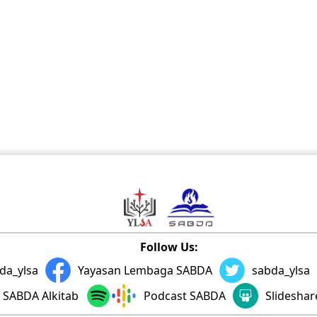
Follow Us:
da_ylsa
Yayasan Lembaga SABDA
sabda_ylsa
SABDA Alkitab
Podcast SABDA
Slidesha