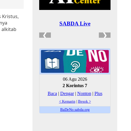
 Kristus,
inya
 alkitab