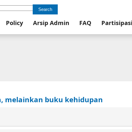
Search
Policy
Arsip Admin
FAQ
Partisipas
n, melainkan buku kehidupan