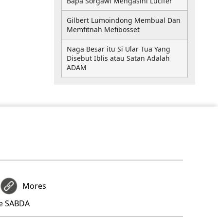
Bapa Sorgawi Mengasihi Lucifer
Gilbert Lumoindong Membual Dan
Memfitnah Mefibosset
Naga Besar itu Si Ular Tua Yang
Disebut Iblis atau Satan Adalah
ADAM
Mores
re SABDA