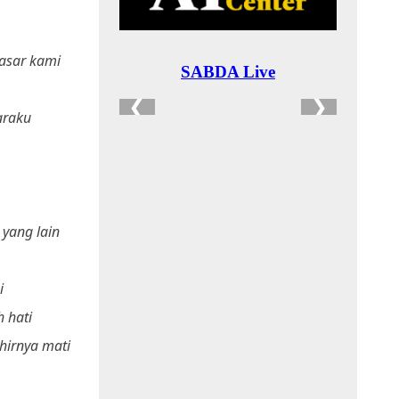
asar kami
araku
yang lain
i
 hati
hirnya mati