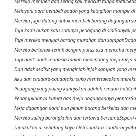
Mereka membeli dan sering kali mencuri tanpa malu
Seti
Melayani para pembeli bodoh yang ketagihan mampir di
Mereka juga datang untuk membeli barang dagangan s
Tapi kami bukan satu-satunya pedagang di sini
Banyak pe
Tapi mereka menjual barang murahan dan sampah
Daga
Mereka berteriak-teriak dengan putus asa mencoba me
Tapi anak-anak manusia malah menendang meja-meja 
Dan tidak sedikit yang menginjak-injak sampah yang me
Aku dan saudara-saudaraku suka menertawakan merek
Pedagang yang paling kunajiskan adalah rendah hati
Cui
Penampilannya kumal dan meja dagangannya plontos
Sa
Meja dagangan kami pun penuh barang berkelas dan m
Mereka saling berangkulan dan tertawa bersama
Seperti
Dipakukan di sebatang kayu o
leh saudara-saudaranya
An