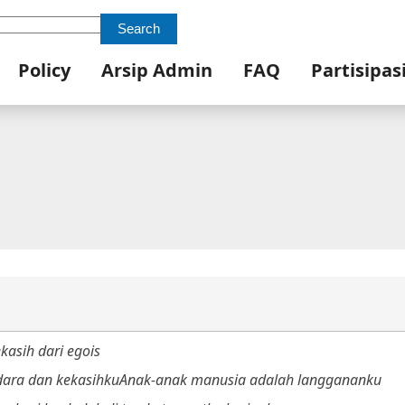
Search
Policy
Arsip Admin
FAQ
Partisipas
asih dari egois
ara dan kekasihku
Anak-anak manusia adalah langgananku