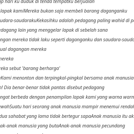
ap hari ku duduk di tenda tempatku berjualan
 lapak kami
Mereka bukan saja membeli barang daganganku
audara-saudaraku
Kekasihku adalah pedagang paling wahid di p
dagang lain yang menggelar lapak di sebelah sana
ngan mereka tidak laku seperti daganganku dan saudara-saud
njual dagangan mereka
mereka
reka sebut 'barang berharga'
a
Kami menonton dan terpingkal-pingkal bersama anak manusia 
h! Dia benar-benar tidak pantas disebut pedagang
ngat berbeda dengan penampilan lapak kami yang warna warn
ewah
Suatu hari seorang anak manusia mampir menemui rendah
 dua sahabat yang lama tidak bertegur sapa
Anak manusia itu ak
ak-anak manusia yang buta
Anak-anak manusia pecundang