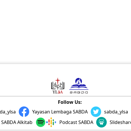
Follow Us:
da_ylsa
Yayasan Lembaga SABDA
sabda_ylsa
SABDA Alkitab
Podcast SABDA
Slidesha