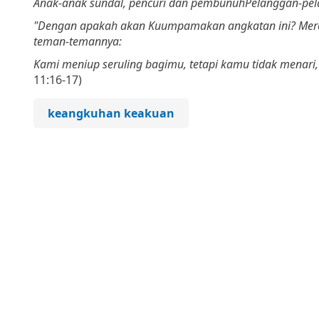
Anak-anak sundal, pencuri dan pembunuh
Pelanggan-pe
"Dengan apakah akan Kuumpamakan angkatan ini? Mere
teman-temannya:
Kami meniup seruling bagimu, tetapi kamu tidak menari,
11:16-17)
keangkuhan keakuan