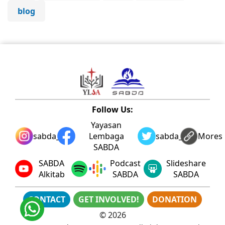
blog
Follow Us:
Yayasan
sabda_ylsa
Lembaga
sabda_ylsa
Mores
SABDA
SABDA
Podcast
Slideshare
Alkitab
SABDA
SABDA
CONTACT
GET INVOLVED!
DONATION
©
2026