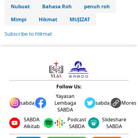
Nubuat
Bahasa Roh
penuh roh
Mimpi
Hikmat
MUJIZAT
Subscribe to Hikmat
Follow Us:
Yayasan
sabda_ylsa
Lembaga
sabda_ylsa
Mores
SABDA
SABDA
Podcast
Slideshare
Alkitab
SABDA
SABDA