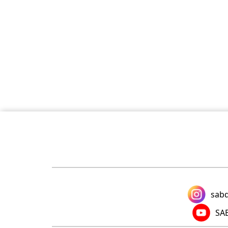
sabd
SAB