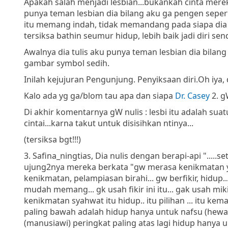
Apakah salah menjadi lesbian...bukankah cinta mere
punya teman lesbian dia bilang aku ga pengen seperti
itu memang indah, tidak memandang pada siapa dia j
tersiksa bathin seumur hidup, lebih baik jadi diri send
Awalnya dia tulis aku punya teman lesbian dia bilang a
gambar symbol sedih.
Inilah kejujuran Pengunjung. Penyiksaan diri.
Oh iya,
Kalo ada yg ga/blom tau apa dan siapa
Dr. Casey
2. 
Di akhir komentarnya gW nulis : lesbi itu adalah su
cintai...karna takut untuk disisihkan ntinya...
(tersiksa bgt!!!)
3. Safina_ningtias, Dia nulis dengan berapi-api "...
ujung2nya mereka berkata "gw merasa kenikmatan ya
kenikmatan, pelampiasan birahi... gw berfikir, hidup
mudah memang... gk usah fikir ini itu... gak usah m
kenikmatan syahwat itu hidup.. itu pilihan ... itu kem
paling bawah adalah hidup hanya untuk nafsu (hewa
(manusiawi) peringkat paling atas lagi hidup hanya u