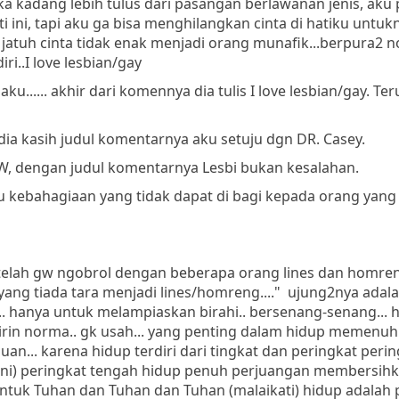
ka kadang lebih tulus dari pasangan berlawanan jenis, aku
 ini, tapi aku ga bisa menghilangkan cinta di hatiku untukn
atuh cinta tidak enak menjadi orang munafik...berpura2 n
iri..I love lesbian/gay
ku...... akhir dari komennya dia tulis I love lesbian/gay. Te
 dia kasih judul komentarnya aku setuju dgn DR. Casey.
gW, dengan judul komentarnya Lesbi bukan kesalahan.
atu kebahagiaan yang tidak dapat di bagi kepada orang yang 
..setelah gw ngobrol dengan beberapa orang lines dan homre
ng tiada tara menjadi lines/homreng...." ujung2nya adal
.... hanya untuk melampiaskan birahi.. bersenang-senang... 
ikirin norma.. gk usah... yang penting dalam hidup memenuh
auan... karena hidup terdiri dari tingkat dan peringkat peri
ni) peringkat tengah hidup penuh perjuangan membersihka
ntuk Tuhan dan Tuhan dan Tuhan (malaikati) hidup adalah pi