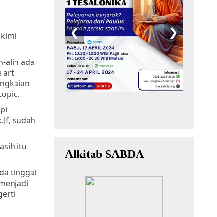
akimi
h-alih ada
 arti
angkaian
topic.
pi
.Jf, sudah
sih itu
da tinggal
 menjadi
gerti