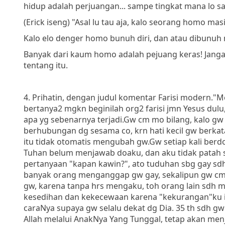
hidup adalah perjuangan... sampe tingkat mana lo 
(Erick iseng) "Asal lu tau aja, kalo seorang homo ma
Kalo elo denger homo bunuh diri, dan atau dibunuh
Banyak dari kaum homo adalah pejuang keras! Janga
tentang itu.
4. Prihatin, dengan judul komentar Farisi modern."
bertanya2 mgkn beginilah org2 farisi jmn Yesus dul
apa yg sebenarnya terjadi.Gw cm mo bilang, kalo g
berhubungan dg sesama co, krn hati kecil gw berkat
itu tidak otomatis mengubah gw.Gw setiap kali be
Tuhan belum menjawab doaku, dan aku tidak patah s
pertanyaan "kapan kawin?", ato tuduhan sbg gay sdh
banyak orang menganggap gw gay, sekalipun gw cm 
gw, karena tanpa hrs mengaku, toh orang lain sdh m
kesedihan dan kekecewaan karena "kekurangan"ku ini,
caraNya supaya gw selalu dekat dg Dia. 35 th sdh gw l
Allah melalui AnakNya Yang Tunggal, tetap akan men