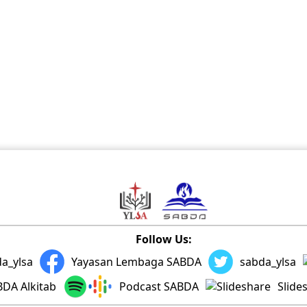
Follow Us:
a_ylsa
Yayasan Lembaga SABDA
sabda_ylsa
DA Alkitab
Podcast SABDA
Slide