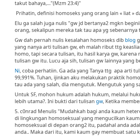
takut bahaya,..."(Mzm 23:4)"
Prihatin, definisi homoseks yang orang lain « liat » 
Elu ga salah juga nulis "gw jd bertanya2 mgkn begin
orang, sekalipun mereka tak tau apa yg sebenarnya t
Gw dah pernah nulis kesalahan homoseks dib
blog
g
yang nanya arti tulisan gw, eh malah ribut ttg keaslia
homo, tapi secara tulisan, itu hasil karya gw, karen
tulisan gw itu. Lucu aja sih, tulisan gw lainnya yan
Ni
, coba perhatiin. Ga ada yang Tanya ttg apa arti 
99,991%. Tuhan, ijinkan aku melakukan praktik homosek
tau ada yang salah, dia mengutuk. Mengutuk yang sa
Untuk SF, mohon hukum adalah hukum, melalui hukum
lebih utama?. Ini bukti dari tulisan
gw
, Ketika member
5. c0nrad Menulis "Mudahkah bagi anda kaum hetero
di lingkungan homoseksual yang mengucilkan kaum 
homoseksual di depan orang2 itu, padahal anda adala
anda.. Maka dari itu, kami kaum gay membuat satu 