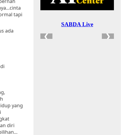
 pernah
ya...cinta
ormal tapi
rus ada
di
ng,
ah
hidup yang
i
ngkat
n diri
lihan...