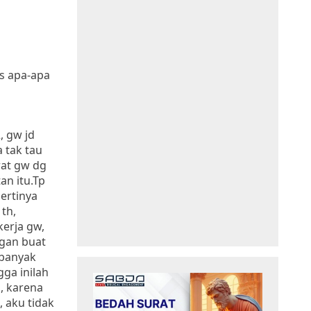
s apa-apa
, gw jd
 tak tau
rat gw dg
an itu.Tp
ertinya
th,
kerja gw,
gan buat
 banyak
ga inilah
n, karena
 aku tidak