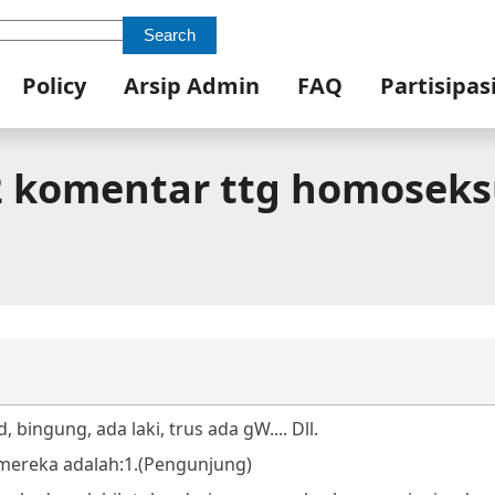
Search
Policy
Arsip Admin
FAQ
Partisipas
 komentar ttg homoseks
, bingung, ada laki, trus ada gW.... Dll.
mereka adalah:
1.(Pengunjung)