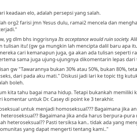
dari keadaan elo, adalah persepsi yang salah.
ilah org2 farisi jmn Yesus dulu, ramai2 mencela dan mengh
erjadi."
w, yg dlm bhs inggrisnya
Its acceptance would ruin society.
Ali
n tulisan itu! (gw ga mungkin lah mencipta dalil baru apa itu
a mereka cari kemanapun juga, ga akan ada tulisan seperti r
g bertema sama juga ujung-ujungnya dikomentarin lepas dari 
tulisan gw "Tawarannya bukan 30% atau 50%, bukan 80%, teta
s, dari pada aku mati." Diskusi jadi lari ke topic ttg kutuk
lah boleh.
 kita tahu bagai mana hidup. Tetapi bukankah memiliki ka
i komentar untuk Dr. Casey di point ke 3 terakhir.
seksual untuk menjadi homoseksual??? Bagaimana jika an
heteroseksual?? Bagaimana jika anda harus berpura-pura
h heteroseksual?? Pasti tersiksa kan.. tidak ada yang men
komunitas yang dapat mengerti tentang kami.."