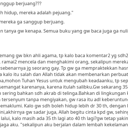
sanggup berjuang???
sih hidup, mereka adalah pejuang."
 mereka ga sanggup berjuang.
n tanya gw kenapa. Semua buku yang gw baca juga ga nuli
Memang gw bkn ahli agama, tp kalo baca komentar2 yg sdh2
u, ramai2 mencela dan menghakimi orang, sekalipun mereka
w sebenarnya jg seorang gay. Tp gw ga mempraktekkan has
a kalo itu salah dan Allah tidak akan membenarkan perbuat
rdoa,mohon Tuhan Yesus untuk mengubah keadaanku, tp sep
emangat karenanya, karena itulah salibku.Gw sekarang 35 
 sering bahkan sdh akrab di telinga.Bahkan di lingkungan 
tersenyum tanpa mengiyakan, gw rasa itu adl keberuntun
emaklumi. Kalo gw sdh boleh hidup lebih dr 30 th, dengan
akhirnya gw sadar juga, Allah begitu cinta kpd gw, sehing
alui, kalo masih ada 35 th lagi ato 40 th lagi?gw tetap yaki
jaga aku. "sekalipun aku berjalan dalam lembah kekelaman,