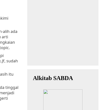
akimi
h-alih ada
 arti
angkaian
topic.
pi
.Jf, sudah
sih itu
da tinggal
 menjadi
gerti