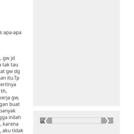
s apa-apa
, gw jd
 tak tau
rat gw dg
an itu.Tp
ertinya
th,
kerja gw,
gan buat
 banyak
ga inilah
n, karena
 aku tidak