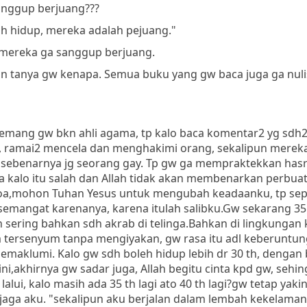
sanggup berjuang???
sih hidup, mereka adalah pejuang."
 mereka ga sanggup berjuang.
n tanya gw kenapa. Semua buku yang gw baca juga ga nuli
Memang gw bkn ahli agama, tp kalo baca komentar2 yg sdh2
u, ramai2 mencela dan menghakimi orang, sekalipun mereka
w sebenarnya jg seorang gay. Tp gw ga mempraktekkan has
a kalo itu salah dan Allah tidak akan membenarkan perbuat
rdoa,mohon Tuhan Yesus untuk mengubah keadaanku, tp sep
emangat karenanya, karena itulah salibku.Gw sekarang 35 
 sering bahkan sdh akrab di telinga.Bahkan di lingkungan 
tersenyum tanpa mengiyakan, gw rasa itu adl keberuntun
emaklumi. Kalo gw sdh boleh hidup lebih dr 30 th, dengan
akhirnya gw sadar juga, Allah begitu cinta kpd gw, sehing
alui, kalo masih ada 35 th lagi ato 40 th lagi?gw tetap yaki
jaga aku. "sekalipun aku berjalan dalam lembah kekelaman,