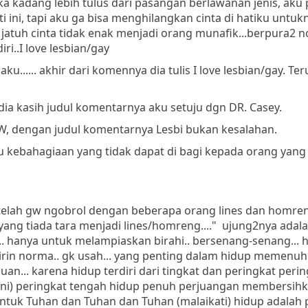
ka kadang lebih tulus dari pasangan berlawanan jenis, aku
 ini, tapi aku ga bisa menghilangkan cinta di hatiku untukn
atuh cinta tidak enak menjadi orang munafik...berpura2 n
iri..I love lesbian/gay
ku...... akhir dari komennya dia tulis I love lesbian/gay. Te
 dia kasih judul komentarnya aku setuju dgn DR. Casey.
gW, dengan judul komentarnya Lesbi bukan kesalahan.
atu kebahagiaan yang tidak dapat di bagi kepada orang yang 
..setelah gw ngobrol dengan beberapa orang lines dan homre
ng tiada tara menjadi lines/homreng...." ujung2nya adal
.... hanya untuk melampiaskan birahi.. bersenang-senang... 
ikirin norma.. gk usah... yang penting dalam hidup memenuh
auan... karena hidup terdiri dari tingkat dan peringkat peri
ni) peringkat tengah hidup penuh perjuangan membersihka
ntuk Tuhan dan Tuhan dan Tuhan (malaikati) hidup adalah pi