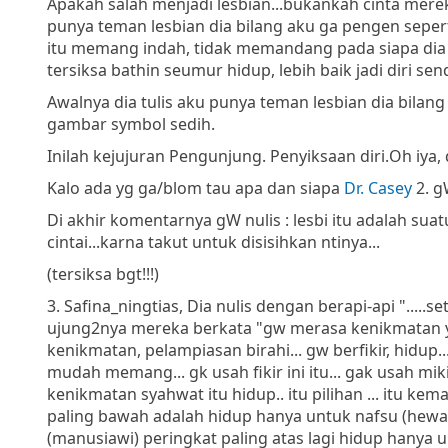
Apakah salah menjadi lesbian...bukankah cinta mere
punya teman lesbian dia bilang aku ga pengen seperti
itu memang indah, tidak memandang pada siapa dia j
tersiksa bathin seumur hidup, lebih baik jadi diri send
Awalnya dia tulis aku punya teman lesbian dia bilang a
gambar symbol sedih.
Inilah kejujuran Pengunjung. Penyiksaan diri.
Oh iya,
Kalo ada yg ga/blom tau apa dan siapa
Dr. Casey
2. 
Di akhir komentarnya gW nulis : lesbi itu adalah su
cintai...karna takut untuk disisihkan ntinya...
(tersiksa bgt!!!)
3. Safina_ningtias, Dia nulis dengan berapi-api "...
ujung2nya mereka berkata "gw merasa kenikmatan ya
kenikmatan, pelampiasan birahi... gw berfikir, hidup
mudah memang... gk usah fikir ini itu... gak usah m
kenikmatan syahwat itu hidup.. itu pilihan ... itu kem
paling bawah adalah hidup hanya untuk nafsu (hewa
(manusiawi) peringkat paling atas lagi hidup hanya u