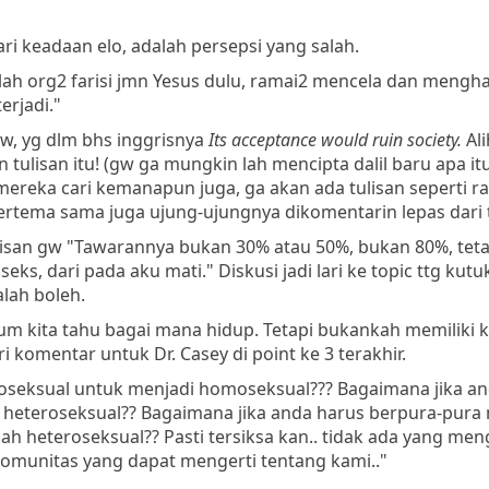
dari keadaan elo, adalah persepsi yang salah.
ilah org2 farisi jmn Yesus dulu, ramai2 mencela dan mengh
erjadi."
w, yg dlm bhs inggrisnya
Its acceptance would ruin society.
Ali
n tulisan itu! (gw ga mungkin lah mencipta dalil baru apa itu
a mereka cari kemanapun juga, ga akan ada tulisan seperti r
g bertema sama juga ujung-ujungnya dikomentarin lepas dari 
tulisan gw "Tawarannya bukan 30% atau 50%, bukan 80%, teta
s, dari pada aku mati." Diskusi jadi lari ke topic ttg kutuk
lah boleh.
 kita tahu bagai mana hidup. Tetapi bukankah memiliki ka
i komentar untuk Dr. Casey di point ke 3 terakhir.
seksual untuk menjadi homoseksual??? Bagaimana jika an
heteroseksual?? Bagaimana jika anda harus berpura-pura
h heteroseksual?? Pasti tersiksa kan.. tidak ada yang men
komunitas yang dapat mengerti tentang kami.."