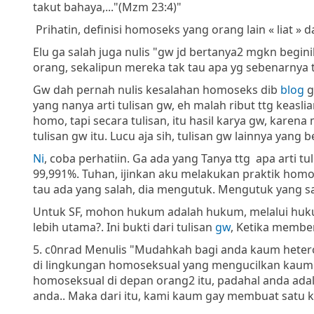
takut bahaya,..."(Mzm 23:4)"
Prihatin, definisi homoseks yang orang lain « liat » 
Elu ga salah juga nulis "gw jd bertanya2 mgkn begin
orang, sekalipun mereka tak tau apa yg sebenarnya t
Gw dah pernah nulis kesalahan homoseks dib
blog
g
yang nanya arti tulisan gw, eh malah ribut ttg keaslia
homo, tapi secara tulisan, itu hasil karya gw, karen
tulisan gw itu. Lucu aja sih, tulisan gw lainnya yan
Ni
, coba perhatiin. Ga ada yang Tanya ttg apa arti 
99,991%. Tuhan, ijinkan aku melakukan praktik homosek
tau ada yang salah, dia mengutuk. Mengutuk yang sa
Untuk SF, mohon hukum adalah hukum, melalui hukum
lebih utama?. Ini bukti dari tulisan
gw
, Ketika member
5. c0nrad Menulis "Mudahkah bagi anda kaum hetero
di lingkungan homoseksual yang mengucilkan kaum 
homoseksual di depan orang2 itu, padahal anda adala
anda.. Maka dari itu, kami kaum gay membuat satu 