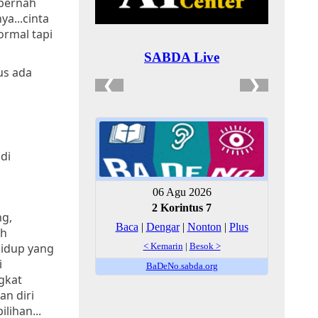
 pernah
ya...cinta
ormal tapi
rus ada
di
ng,
ah
hidup yang
i
ngkat
n diri
lihan...