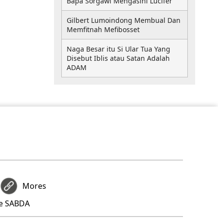
Bapa Sorgawi Mengasihi Lucifer
Gilbert Lumoindong Membual Dan
Memfitnah Mefibosset
Naga Besar itu Si Ular Tua Yang
Disebut Iblis atau Satan Adalah
ADAM
Mores
re SABDA