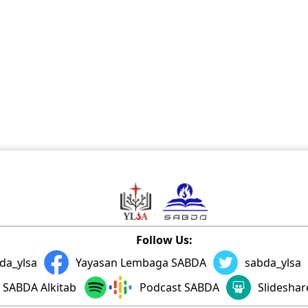
Follow Us:
da_ylsa
Yayasan Lembaga SABDA
sabda_ylsa
SABDA Alkitab
Podcast SABDA
Slidesha