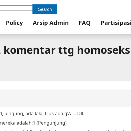
Search
Policy
Arsip Admin
FAQ
Partisipas
 komentar ttg homoseks
, bingung, ada laki, trus ada gW.... Dll.
mereka adalah:
1.(Pengunjung)