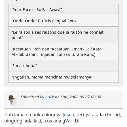
“Your Face is So Far Away!”
“Onde-Onde” Bu Tris Penjual Soto
“Le raison a ses raisons que la raison ne connait
point”.
“Kesatuan” Roh dan “Kesatuan” Iman (Gali Kata
Alkitab dalam Tinjauan Tulisan Ibrani Kuno)
“Ini air Aqua”
“Ingatlah, Mama mencintaimu,selamanya!
Submitted by
erick
on
Sun, 2008-09-07 00:38
Dah lama ga buka blognya
Josua
, ternyata ada c0nrad,
bingung, ada laki, trus ada gW.... Dll.