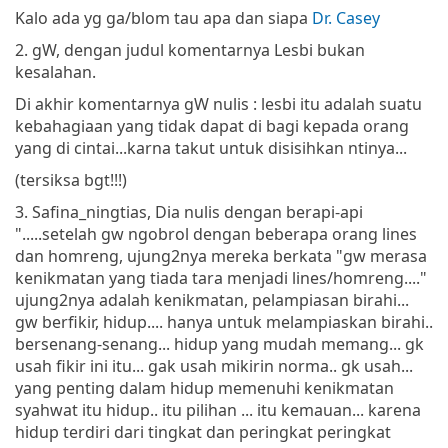
Kalo ada yg ga/blom tau apa dan siapa
Dr. Casey
2. gW, dengan judul komentarnya Lesbi bukan
kesalahan.
Di akhir komentarnya gW nulis : lesbi itu adalah suatu
kebahagiaan yang tidak dapat di bagi kepada orang
yang di cintai...karna takut untuk disisihkan ntinya...
(tersiksa bgt!!!)
3. Safina_ningtias, Dia nulis dengan berapi-api
".....setelah gw ngobrol dengan beberapa orang lines
dan homreng, ujung2nya mereka berkata "gw merasa
kenikmatan yang tiada tara menjadi lines/homreng...."
ujung2nya adalah kenikmatan, pelampiasan birahi...
gw berfikir, hidup.... hanya untuk melampiaskan birahi..
bersenang-senang... hidup yang mudah memang... gk
usah fikir ini itu... gak usah mikirin norma.. gk usah...
yang penting dalam hidup memenuhi kenikmatan
syahwat itu hidup.. itu pilihan ... itu kemauan... karena
hidup terdiri dari tingkat dan peringkat peringkat