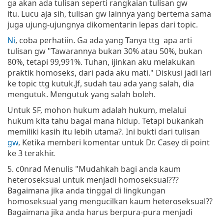
ga akan ada tulisan seperti rangkaian tulisan gw
itu. Lucu aja sih, tulisan gw lainnya yang bertema sama
juga ujung-ujungnya dikomentarin lepas dari topic.
Ni
, coba perhatiin. Ga ada yang Tanya ttg apa arti
tulisan gw "Tawarannya bukan 30% atau 50%, bukan
80%, tetapi 99,991%. Tuhan, ijinkan aku melakukan
praktik homoseks, dari pada aku mati." Diskusi jadi lari
ke topic ttg kutuk.Jf, sudah tau ada yang salah, dia
mengutuk. Mengutuk yang salah boleh.
Untuk SF, mohon hukum adalah hukum, melalui
hukum kita tahu bagai mana hidup. Tetapi bukankah
memiliki kasih itu lebih utama?. Ini bukti dari tulisan
gw
, Ketika memberi komentar untuk Dr. Casey di point
ke 3 terakhir.
5. c0nrad Menulis "Mudahkah bagi anda kaum
heteroseksual untuk menjadi homoseksual???
Bagaimana jika anda tinggal di lingkungan
homoseksual yang mengucilkan kaum heteroseksual??
Bagaimana jika anda harus berpura-pura menjadi