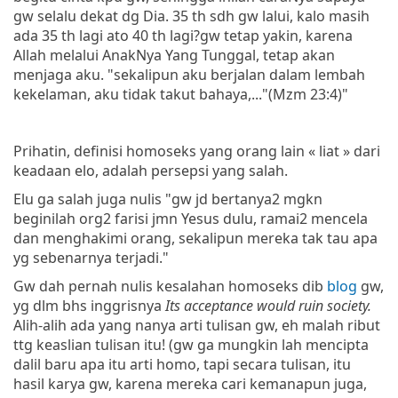
gw selalu dekat dg Dia. 35 th sdh gw lalui, kalo masih
ada 35 th lagi ato 40 th lagi?gw tetap yakin, karena
Allah melalui AnakNya Yang Tunggal, tetap akan
menjaga aku. "sekalipun aku berjalan dalam lembah
kekelaman, aku tidak takut bahaya,..."(Mzm 23:4)"
Prihatin, definisi homoseks yang orang lain « liat » dari
keadaan elo, adalah persepsi yang salah.
Elu ga salah juga nulis "gw jd bertanya2 mgkn
beginilah org2 farisi jmn Yesus dulu, ramai2 mencela
dan menghakimi orang, sekalipun mereka tak tau apa
yg sebenarnya terjadi."
Gw dah pernah nulis kesalahan homoseks dib
blog
gw,
yg dlm bhs inggrisnya
Its acceptance would ruin society.
Alih-alih ada yang nanya arti tulisan gw, eh malah ribut
ttg keaslian tulisan itu! (gw ga mungkin lah mencipta
dalil baru apa itu arti homo, tapi secara tulisan, itu
hasil karya gw, karena mereka cari kemanapun juga,