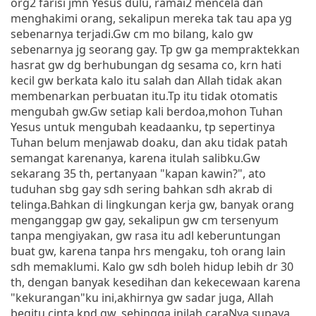
org2 farisi jmn Yesus dulu, ramai2 mencela dan
menghakimi orang, sekalipun mereka tak tau apa yg
sebenarnya terjadi.Gw cm mo bilang, kalo gw
sebenarnya jg seorang gay. Tp gw ga mempraktekkan
hasrat gw dg berhubungan dg sesama co, krn hati
kecil gw berkata kalo itu salah dan Allah tidak akan
membenarkan perbuatan itu.Tp itu tidak otomatis
mengubah gw.Gw setiap kali berdoa,mohon Tuhan
Yesus untuk mengubah keadaanku, tp sepertinya
Tuhan belum menjawab doaku, dan aku tidak patah
semangat karenanya, karena itulah salibku.Gw
sekarang 35 th, pertanyaan "kapan kawin?", ato
tuduhan sbg gay sdh sering bahkan sdh akrab di
telinga.Bahkan di lingkungan kerja gw, banyak orang
menganggap gw gay, sekalipun gw cm tersenyum
tanpa mengiyakan, gw rasa itu adl keberuntungan
buat gw, karena tanpa hrs mengaku, toh orang lain
sdh memaklumi. Kalo gw sdh boleh hidup lebih dr 30
th, dengan banyak kesedihan dan kekecewaan karena
"kekurangan"ku ini,akhirnya gw sadar juga, Allah
begitu cinta kpd gw, sehingga inilah caraNya supaya