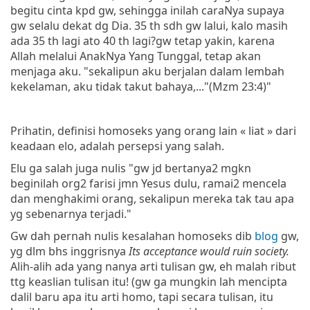
begitu cinta kpd gw, sehingga inilah caraNya supaya
gw selalu dekat dg Dia. 35 th sdh gw lalui, kalo masih
ada 35 th lagi ato 40 th lagi?gw tetap yakin, karena
Allah melalui AnakNya Yang Tunggal, tetap akan
menjaga aku. "sekalipun aku berjalan dalam lembah
kekelaman, aku tidak takut bahaya,..."(Mzm 23:4)"
Prihatin, definisi homoseks yang orang lain « liat » dari
keadaan elo, adalah persepsi yang salah.
Elu ga salah juga nulis "gw jd bertanya2 mgkn
beginilah org2 farisi jmn Yesus dulu, ramai2 mencela
dan menghakimi orang, sekalipun mereka tak tau apa
yg sebenarnya terjadi."
Gw dah pernah nulis kesalahan homoseks dib
blog
gw,
yg dlm bhs inggrisnya
Its acceptance would ruin society.
Alih-alih ada yang nanya arti tulisan gw, eh malah ribut
ttg keaslian tulisan itu! (gw ga mungkin lah mencipta
dalil baru apa itu arti homo, tapi secara tulisan, itu