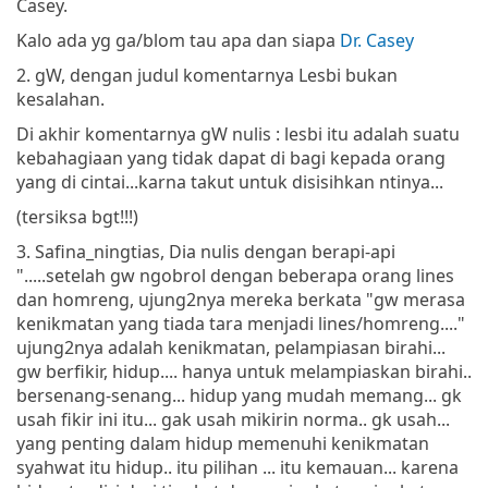
Casey.
Kalo ada yg ga/blom tau apa dan siapa
Dr. Casey
2. gW, dengan judul komentarnya Lesbi bukan
kesalahan.
Di akhir komentarnya gW nulis : lesbi itu adalah suatu
kebahagiaan yang tidak dapat di bagi kepada orang
yang di cintai...karna takut untuk disisihkan ntinya...
(tersiksa bgt!!!)
3. Safina_ningtias, Dia nulis dengan berapi-api
".....setelah gw ngobrol dengan beberapa orang lines
dan homreng, ujung2nya mereka berkata "gw merasa
kenikmatan yang tiada tara menjadi lines/homreng...."
ujung2nya adalah kenikmatan, pelampiasan birahi...
gw berfikir, hidup.... hanya untuk melampiaskan birahi..
bersenang-senang... hidup yang mudah memang... gk
usah fikir ini itu... gak usah mikirin norma.. gk usah...
yang penting dalam hidup memenuhi kenikmatan
syahwat itu hidup.. itu pilihan ... itu kemauan... karena