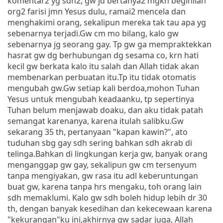
komentar2 yg sdh2, gw jd bertanya2 mgkn beginilah
org2 farisi jmn Yesus dulu, ramai2 mencela dan
menghakimi orang, sekalipun mereka tak tau apa yg
sebenarnya terjadi.Gw cm mo bilang, kalo gw
sebenarnya jg seorang gay. Tp gw ga mempraktekkan
hasrat gw dg berhubungan dg sesama co, krn hati
kecil gw berkata kalo itu salah dan Allah tidak akan
membenarkan perbuatan itu.Tp itu tidak otomatis
mengubah gw.Gw setiap kali berdoa,mohon Tuhan
Yesus untuk mengubah keadaanku, tp sepertinya
Tuhan belum menjawab doaku, dan aku tidak patah
semangat karenanya, karena itulah salibku.Gw
sekarang 35 th, pertanyaan "kapan kawin?", ato
tuduhan sbg gay sdh sering bahkan sdh akrab di
telinga.Bahkan di lingkungan kerja gw, banyak orang
menganggap gw gay, sekalipun gw cm tersenyum
tanpa mengiyakan, gw rasa itu adl keberuntungan
buat gw, karena tanpa hrs mengaku, toh orang lain
sdh memaklumi. Kalo gw sdh boleh hidup lebih dr 30
th, dengan banyak kesedihan dan kekecewaan karena
"kekurangan"ku ini,akhirnya gw sadar juga, Allah