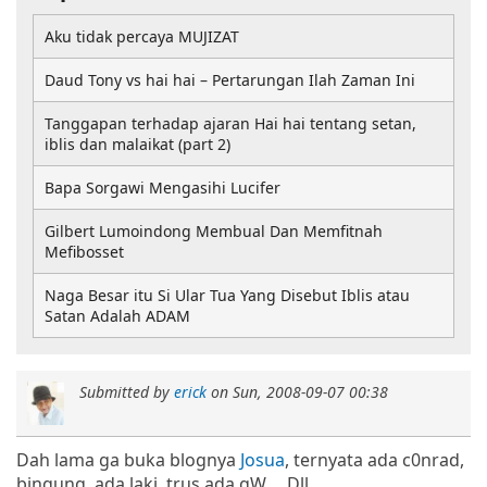
Aku tidak percaya MUJIZAT
Daud Tony vs hai hai – Pertarungan Ilah Zaman Ini
Tanggapan terhadap ajaran Hai hai tentang setan,
iblis dan malaikat (part 2)
Bapa Sorgawi Mengasihi Lucifer
Gilbert Lumoindong Membual Dan Memfitnah
Mefibosset
Naga Besar itu Si Ular Tua Yang Disebut Iblis atau
Satan Adalah ADAM
Submitted by
erick
on
Sun, 2008-09-07 00:38
Dah lama ga buka blognya
Josua
, ternyata ada c0nrad,
bingung, ada laki, trus ada gW.... Dll.