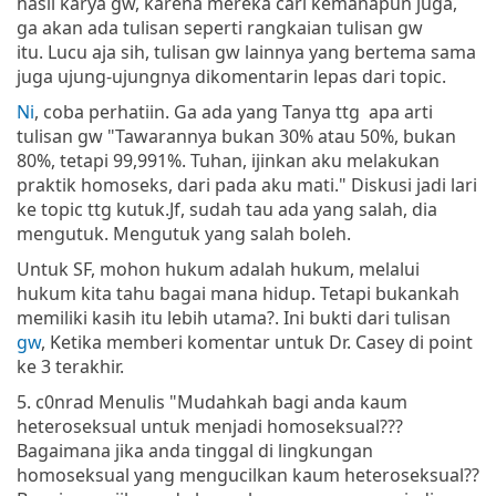
hasil karya gw, karena mereka cari kemanapun juga,
ga akan ada tulisan seperti rangkaian tulisan gw
itu. Lucu aja sih, tulisan gw lainnya yang bertema sama
juga ujung-ujungnya dikomentarin lepas dari topic.
Ni
, coba perhatiin. Ga ada yang Tanya ttg apa arti
tulisan gw "Tawarannya bukan 30% atau 50%, bukan
80%, tetapi 99,991%. Tuhan, ijinkan aku melakukan
praktik homoseks, dari pada aku mati." Diskusi jadi lari
ke topic ttg kutuk.Jf, sudah tau ada yang salah, dia
mengutuk. Mengutuk yang salah boleh.
Untuk SF, mohon hukum adalah hukum, melalui
hukum kita tahu bagai mana hidup. Tetapi bukankah
memiliki kasih itu lebih utama?. Ini bukti dari tulisan
gw
, Ketika memberi komentar untuk Dr. Casey di point
ke 3 terakhir.
5. c0nrad Menulis "Mudahkah bagi anda kaum
heteroseksual untuk menjadi homoseksual???
Bagaimana jika anda tinggal di lingkungan
homoseksual yang mengucilkan kaum heteroseksual??