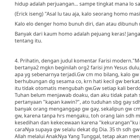
hidup adalah perjuangan... sampe tingkat mana lo 
(Erick iseng) "Asal lu tau aja, kalo seorang homo ma
Kalo elo denger homo bunuh diri, dan atau dibunuh
Banyak dari kaum homo adalah pejuang keras! Janga
tentang itu.
4. Prihatin, dengan judul komentar Farisi modern."
bertanya2 mgkn beginilah org2 farisi jmn Yesus dul
apa yg sebenarnya terjadi.Gw cm mo bilang, kalo g
berhubungan dg sesama co, krn hati kecil gw berkat
itu tidak otomatis mengubah gw.Gw setiap kali be
Tuhan belum menjawab doaku, dan aku tidak patah s
pertanyaan "kapan kawin?", ato tuduhan sbg gay sdh
banyak orang menganggap gw gay, sekalipun gw cm 
gw, karena tanpa hrs mengaku, toh orang lain sdh m
kesedihan dan kekecewaan karena "kekurangan"ku ini,
caraNya supaya gw selalu dekat dg Dia. 35 th sdh gw l
Allah melalui AnakNya Yang Tunggal, tetap akan men