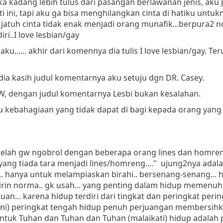
ka kadang lebih tulus dari pasangan berlawanan jenis, aku
 ini, tapi aku ga bisa menghilangkan cinta di hatiku untukn
atuh cinta tidak enak menjadi orang munafik...berpura2 n
iri..I love lesbian/gay
ku...... akhir dari komennya dia tulis I love lesbian/gay. Te
 dia kasih judul komentarnya aku setuju dgn DR. Casey.
gW, dengan judul komentarnya Lesbi bukan kesalahan.
atu kebahagiaan yang tidak dapat di bagi kepada orang yang 
..setelah gw ngobrol dengan beberapa orang lines dan homre
ng tiada tara menjadi lines/homreng...." ujung2nya adal
.... hanya untuk melampiaskan birahi.. bersenang-senang... 
ikirin norma.. gk usah... yang penting dalam hidup memenuh
auan... karena hidup terdiri dari tingkat dan peringkat peri
ni) peringkat tengah hidup penuh perjuangan membersihka
ntuk Tuhan dan Tuhan dan Tuhan (malaikati) hidup adalah pi