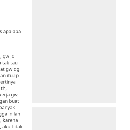
s apa-apa
, gw jd
 tak tau
rat gw dg
an itu.Tp
ertinya
th,
kerja gw,
gan buat
 banyak
ga inilah
n, karena
 aku tidak