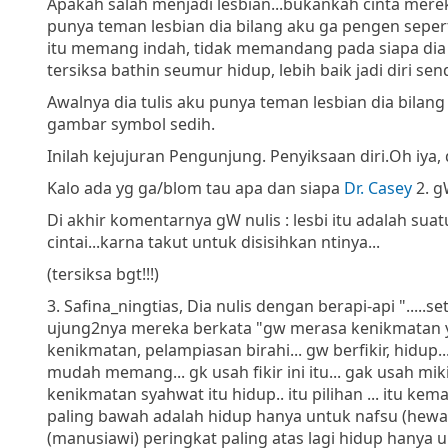
Apakah salah menjadi lesbian...bukankah cinta mere
punya teman lesbian dia bilang aku ga pengen seperti
itu memang indah, tidak memandang pada siapa dia j
tersiksa bathin seumur hidup, lebih baik jadi diri send
Awalnya dia tulis aku punya teman lesbian dia bilang a
gambar symbol sedih.
Inilah kejujuran Pengunjung. Penyiksaan diri.
Oh iya,
Kalo ada yg ga/blom tau apa dan siapa
Dr. Casey
2. 
Di akhir komentarnya gW nulis : lesbi itu adalah su
cintai...karna takut untuk disisihkan ntinya...
(tersiksa bgt!!!)
3. Safina_ningtias, Dia nulis dengan berapi-api "...
ujung2nya mereka berkata "gw merasa kenikmatan ya
kenikmatan, pelampiasan birahi... gw berfikir, hidup
mudah memang... gk usah fikir ini itu... gak usah m
kenikmatan syahwat itu hidup.. itu pilihan ... itu kem
paling bawah adalah hidup hanya untuk nafsu (hewa
(manusiawi) peringkat paling atas lagi hidup hanya u