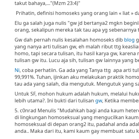
takut bahaya,..."(Mzm 23:4)"
Prihatin, definisi homoseks yang orang lain « liat » 
Elu ga salah juga nulis "gw jd bertanya2 mgkn begin
orang, sekalipun mereka tak tau apa yg sebenarnya t
Gw dah pernah nulis kesalahan homoseks dib
blog
g
yang nanya arti tulisan gw, eh malah ribut ttg keaslia
homo, tapi secara tulisan, itu hasil karya gw, karen
tulisan gw itu. Lucu aja sih, tulisan gw lainnya yan
Ni
, coba perhatiin. Ga ada yang Tanya ttg apa arti 
99,991%. Tuhan, ijinkan aku melakukan praktik homosek
tau ada yang salah, dia mengutuk. Mengutuk yang sa
Untuk SF, mohon hukum adalah hukum, melalui hukum
lebih utama?. Ini bukti dari tulisan
gw
, Ketika member
5. c0nrad Menulis "Mudahkah bagi anda kaum hetero
di lingkungan homoseksual yang mengucilkan kaum 
homoseksual di depan orang2 itu, padahal anda adala
anda.. Maka dari itu, kami kaum gay membuat satu 