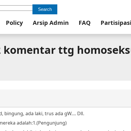
Search
Policy
Arsip Admin
FAQ
Partisipas
 komentar ttg homoseks
, bingung, ada laki, trus ada gW.... Dll.
mereka adalah:
1.(Pengunjung)