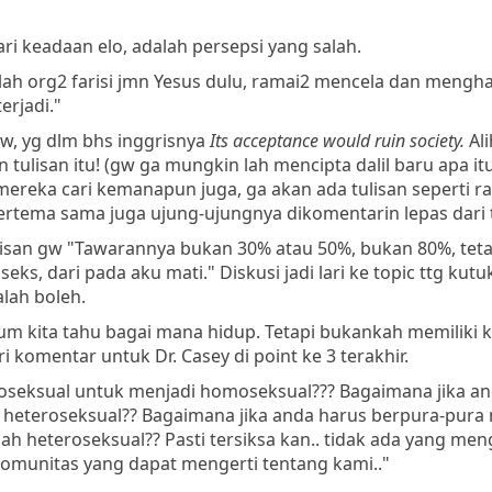
dari keadaan elo, adalah persepsi yang salah.
ilah org2 farisi jmn Yesus dulu, ramai2 mencela dan mengh
erjadi."
w, yg dlm bhs inggrisnya
Its acceptance would ruin society.
Ali
n tulisan itu! (gw ga mungkin lah mencipta dalil baru apa itu
a mereka cari kemanapun juga, ga akan ada tulisan seperti r
g bertema sama juga ujung-ujungnya dikomentarin lepas dari 
tulisan gw "Tawarannya bukan 30% atau 50%, bukan 80%, teta
s, dari pada aku mati." Diskusi jadi lari ke topic ttg kutuk
lah boleh.
 kita tahu bagai mana hidup. Tetapi bukankah memiliki ka
i komentar untuk Dr. Casey di point ke 3 terakhir.
seksual untuk menjadi homoseksual??? Bagaimana jika an
heteroseksual?? Bagaimana jika anda harus berpura-pura
h heteroseksual?? Pasti tersiksa kan.. tidak ada yang men
komunitas yang dapat mengerti tentang kami.."