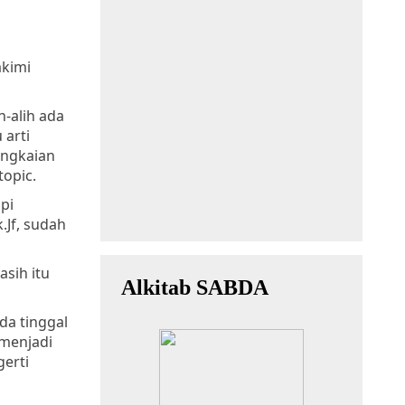
akimi
h-alih ada
 arti
angkaian
topic.
pi
.Jf, sudah
sih itu
da tinggal
 menjadi
gerti