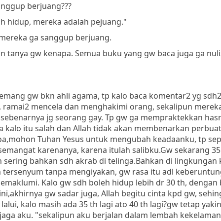
sanggup berjuang???
sih hidup, mereka adalah pejuang."
 mereka ga sanggup berjuang.
n tanya gw kenapa. Semua buku yang gw baca juga ga nuli
Memang gw bkn ahli agama, tp kalo baca komentar2 yg sdh2
u, ramai2 mencela dan menghakimi orang, sekalipun mereka
w sebenarnya jg seorang gay. Tp gw ga mempraktekkan has
a kalo itu salah dan Allah tidak akan membenarkan perbuat
rdoa,mohon Tuhan Yesus untuk mengubah keadaanku, tp sep
emangat karenanya, karena itulah salibku.Gw sekarang 35 
 sering bahkan sdh akrab di telinga.Bahkan di lingkungan 
tersenyum tanpa mengiyakan, gw rasa itu adl keberuntun
emaklumi. Kalo gw sdh boleh hidup lebih dr 30 th, dengan
akhirnya gw sadar juga, Allah begitu cinta kpd gw, sehing
alui, kalo masih ada 35 th lagi ato 40 th lagi?gw tetap yaki
jaga aku. "sekalipun aku berjalan dalam lembah kekelaman,