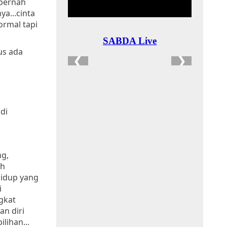
 pernah
ya...cinta
ormal tapi
rus ada
di
ng,
ah
hidup yang
i
ngkat
n diri
lihan...