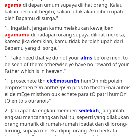
agama
di depan umum supaya dilihat orang. Kalau
kalian berbuat begitu, kalian tidak akan diberi upah
oleh Bapamu di surga."
1."Ingatlah, jangan kamu melakukan kewajiban
agamamu
di hadapan orang supaya dilihat mereka,
karena jika demikian, kamu tidak beroleh upah dari
Bapamu yang di sorga."
1."Take heed that ye do not your
alms
before men, to
be seen of them: otherwise ye have no reward of your
Father which is in heaven."
1."prosechete tEn
eleEmosunEn
humOn mE poiein
emprosthen tOn anthrOpOn pros to theathEnai autois
ei de mEge misthon ouk echete para tO patri humOn
tO en tois ouranois"
2."Jadi apabila engkau memberi
sedekah
, janganlah
engkau mencanangkan hal itu, seperti yang dilakukan
orang munafik di rumah-rumah ibadat dan di lorong-
lorong, supaya mereka dipuji orang. Aku berkata