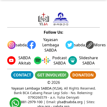
Follow Us:
Yayasan
sabda_ylsa
Lembaga
sabda_ylsa
Mores
SABDA
SABDA
Podcast
Slideshare
Alkitab
SABDA
SABDA
CONTACT
GET INVOLVED!
DONATION
©
2026
Yayasan Lembaga SABDA (YLSA)
. All Rights Reserved.
Bank BCA Cabang Pasar Legi Solo - No. Rekening:
0790266579 - a.n. Yulia Oeniyati
WA:
0881-2979-100
| Email:
ylsa@sabda.org
| Sites:
ylsa.org
-
sabda.org