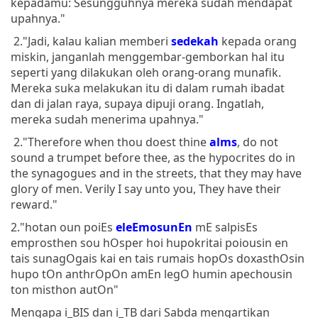
kepadamu: Sesungguhnya mereka sudah mendapat
upahnya."
2."Jadi, kalau kalian memberi
sedekah
kepada orang
miskin, janganlah menggembar-gemborkan hal itu
seperti yang dilakukan oleh orang-orang munafik.
Mereka suka melakukan itu di dalam rumah ibadat
dan di jalan raya, supaya dipuji orang. Ingatlah,
mereka sudah menerima upahnya."
2."Therefore when thou doest thine
alms
, do not
sound a trumpet before thee, as the hypocrites do in
the synagogues and in the streets, that they may have
glory of men. Verily I say unto you, They have their
reward."
2."hotan oun poiEs
eleEmosunEn
mE salpisEs
emprosthen sou hOsper hoi hupokritai poiousin en
tais sunagOgais kai en tais rumais hopOs doxasthOsin
hupo tOn anthrOpOn amEn legO humin apechousin
ton misthon autOn"
Mengapa i_BIS dan i_TB dari Sabda mengartikan