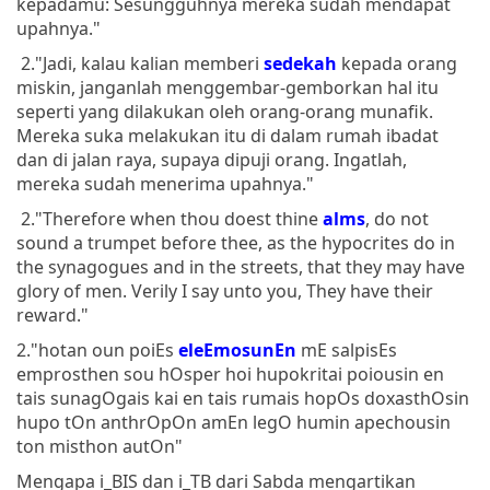
kepadamu: Sesungguhnya mereka sudah mendapat
upahnya."
2."Jadi, kalau kalian memberi
sedekah
kepada orang
miskin, janganlah menggembar-gemborkan hal itu
seperti yang dilakukan oleh orang-orang munafik.
Mereka suka melakukan itu di dalam rumah ibadat
dan di jalan raya, supaya dipuji orang. Ingatlah,
mereka sudah menerima upahnya."
2."Therefore when thou doest thine
alms
, do not
sound a trumpet before thee, as the hypocrites do in
the synagogues and in the streets, that they may have
glory of men. Verily I say unto you, They have their
reward."
2."hotan oun poiEs
eleEmosunEn
mE salpisEs
emprosthen sou hOsper hoi hupokritai poiousin en
tais sunagOgais kai en tais rumais hopOs doxasthOsin
hupo tOn anthrOpOn amEn legO humin apechousin
ton misthon autOn"
Mengapa i_BIS dan i_TB dari Sabda mengartikan