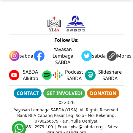
Follow Us:
Yayasan
sabda_ylsa
Lembaga
sabda_ylsa
Mores
SABDA
SABDA
Podcast
Slideshare
Alkitab
SABDA
SABDA
CONTACT
GET INVOLVED!
DONATION
©
2026
Yayasan Lembaga SABDA (YLSA)
. All Rights Reserved.
Bank BCA Cabang Pasar Legi Solo - No. Rekening:
0790266579 - a.n. Yulia Oeniyati
WA:
0881-2979-100
| Email:
ylsa@sabda.org
| Sites:
ylsa.org
-
sabda.org