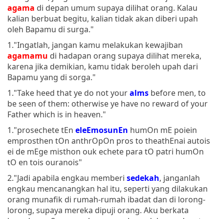
agama
di depan umum supaya dilihat orang. Kalau
kalian berbuat begitu, kalian tidak akan diberi upah
oleh Bapamu di surga."
1."Ingatlah, jangan kamu melakukan kewajiban
agamamu
di hadapan orang supaya dilihat mereka,
karena jika demikian, kamu tidak beroleh upah dari
Bapamu yang di sorga."
1."Take heed that ye do not your
alms
before men, to
be seen of them: otherwise ye have no reward of your
Father which is in heaven."
1."prosechete tEn
eleEmosunEn
humOn mE poiein
emprosthen tOn anthrOpOn pros to theathEnai autois
ei de mEge misthon ouk echete para tO patri humOn
tO en tois ouranois"
2."Jadi apabila engkau memberi
sedekah
, janganlah
engkau mencanangkan hal itu, seperti yang dilakukan
orang munafik di rumah-rumah ibadat dan di lorong-
lorong, supaya mereka dipuji orang. Aku berkata