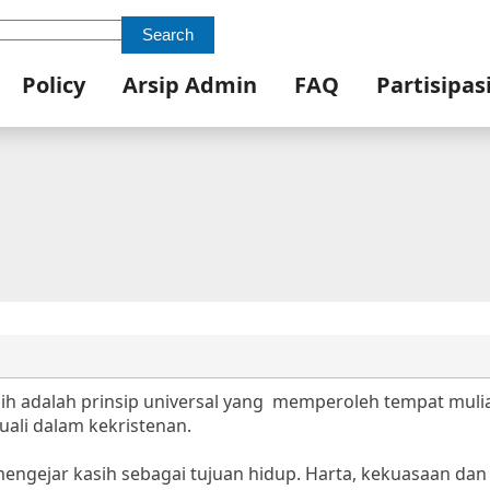
Search
Policy
Arsip Admin
FAQ
Partisipas
asih adalah prinsip universal yang memperoleh tempat muli
ali dalam kekristenan.
 mengejar kasih sebagai tujuan hidup. Harta, kekuasaan dan