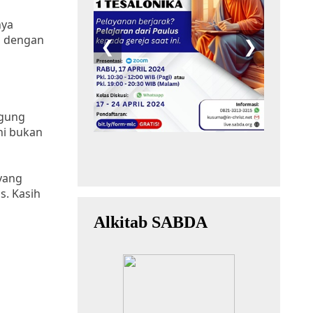
nya
u dengan
ggung
hi bukan
yang
s. Kasih