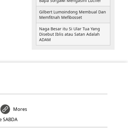
Bapa Sorgawi Mengasihi Lucifer
Gilbert Lumoindong Membual Dan
Memfitnah Mefibosset
Naga Besar itu Si Ular Tua Yang
Disebut Iblis atau Satan Adalah
ADAM
Mores
re SABDA