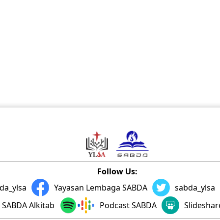
Follow Us:
da_ylsa
Yayasan Lembaga SABDA
sabda_ylsa
SABDA Alkitab
Podcast SABDA
Slidesha