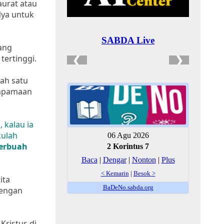
urat atau
Nya untuk
yang
tertinggi.
ah satu
umpamaan
 kalau ia
kulah
berbuah
ita
dengan
Kristus di