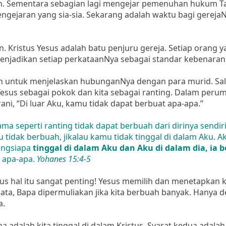
an. Sementara sebagian lagi mengejar pemenuhan hukum Ta
Pengejaran yang sia-sia. Sekarang adalah waktu bagi gereja
n. Kristus Yesus adalah batu penjuru gereja. Setiap orang 
njadikan setiap perkataanNya sebagai standar kebenaran 
ntuk menjelaskan hubunganNya dengan para murid. Sal
esus sebagai pokok dan kita sebagai ranting. Dalam per
ni, “Di luar Aku, kamu tidak dapat berbuat apa-apa.”
a seperti ranting tidak dapat berbuah dari dirinya sendiri,
 tidak berbuah, jikalau kamu tidak tinggal di dalam Aku. A
angsiapa
tinggal di dalam Aku dan Aku di dalam dia, ia 
t apa-apa.
Yohanes 15:4-5
s hal itu sangat penting! Yesus memilih dan menetapkan k
ata, Bapa dipermuliakan jika kita berbuah banyak. Hanya 
a.
adalah kita tinggal di dalam Kristus. Syarat kedua adalah 