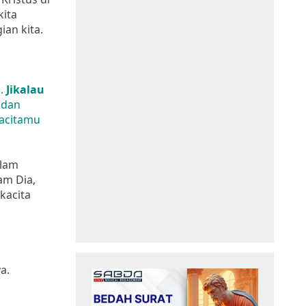
kita
ian kita.
u.
Jikalau
 dan
kacitamu
alam
am Dia,
kacita
a.