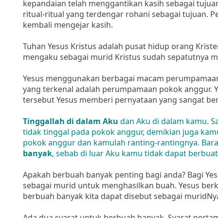
kepandaian telah menggantikan kasih sebagai tuju
ritual-ritual yang terdengar rohani sebagai tujuan. 
kembali mengejar kasih.
Tuhan Yesus Kristus adalah pusat hidup orang Kriste
mengaku sebagai murid Kristus sudah sepatutnya me
Yesus menggunakan berbagai macam perumpamaan u
yang terkenal adalah perumpamaan pokok anggur. Y
tersebut Yesus memberi pernyataan yang sangat bera
Tinggallah di dalam Aku
dan Aku di dalam kamu. Sam
tidak tinggal pada pokok anggur, demikian juga kamu
pokok anggur dan kamulah ranting-rantingnya. Bar
banyak
, sebab di luar Aku kamu tidak dapat berbua
Apakah berbuah banyak penting bagi anda? Bagi Yesu
sebagai murid untuk menghasilkan buah. Yesus berk
berbuah banyak kita dapat disebut sebagai muridNy
Ada dua syarat untuk berbuah banyak. Syarat pertama 