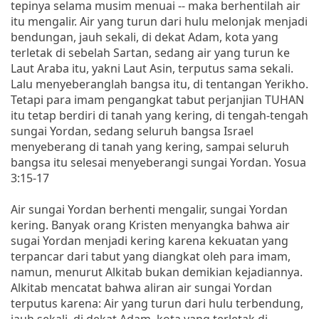
tepinya selama musim menuai -- maka berhentilah air
itu mengalir. Air yang turun dari hulu melonjak menjadi
bendungan, jauh sekali, di dekat Adam, kota yang
terletak di sebelah Sartan, sedang air yang turun ke
Laut Araba itu, yakni Laut Asin, terputus sama sekali.
Lalu menyeberanglah bangsa itu, di tentangan Yerikho.
Tetapi para imam pengangkat tabut perjanjian TUHAN
itu tetap berdiri di tanah yang kering, di tengah-tengah
sungai Yordan, sedang seluruh bangsa Israel
menyeberang di tanah yang kering, sampai seluruh
bangsa itu selesai menyeberangi sungai Yordan. Yosua
3:15-17
Air sungai Yordan berhenti mengalir, sungai Yordan
kering. Banyak orang Kristen menyangka bahwa air
sugai Yordan menjadi kering karena kekuatan yang
terpancar dari tabut yang diangkat oleh para imam,
namun, menurut Alkitab bukan demikian kejadiannya.
Alkitab mencatat bahwa aliran air sungai Yordan
terputus karena: Air yang turun dari hulu terbendung,
jauh sekali, di dekat Adam, kota yang terletak di