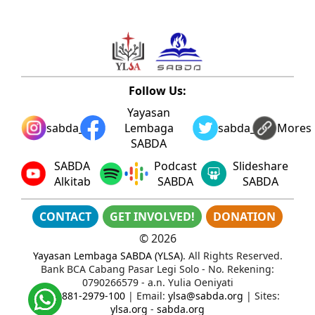
Follow Us:
Yayasan
sabda_ylsa
Lembaga
sabda_ylsa
Mores
SABDA
SABDA
Podcast
Slideshare
Alkitab
SABDA
SABDA
CONTACT
GET INVOLVED!
DONATION
©
2026
Yayasan Lembaga SABDA (YLSA)
. All Rights Reserved.
Bank BCA Cabang Pasar Legi Solo - No. Rekening:
0790266579 - a.n. Yulia Oeniyati
WA:
0881-2979-100
| Email:
ylsa@sabda.org
| Sites:
ylsa.org
-
sabda.org