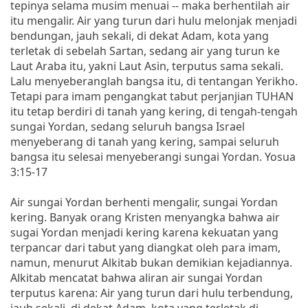
tepinya selama musim menuai -- maka berhentilah air
itu mengalir. Air yang turun dari hulu melonjak menjadi
bendungan, jauh sekali, di dekat Adam, kota yang
terletak di sebelah Sartan, sedang air yang turun ke
Laut Araba itu, yakni Laut Asin, terputus sama sekali.
Lalu menyeberanglah bangsa itu, di tentangan Yerikho.
Tetapi para imam pengangkat tabut perjanjian TUHAN
itu tetap berdiri di tanah yang kering, di tengah-tengah
sungai Yordan, sedang seluruh bangsa Israel
menyeberang di tanah yang kering, sampai seluruh
bangsa itu selesai menyeberangi sungai Yordan. Yosua
3:15-17
Air sungai Yordan berhenti mengalir, sungai Yordan
kering. Banyak orang Kristen menyangka bahwa air
sugai Yordan menjadi kering karena kekuatan yang
terpancar dari tabut yang diangkat oleh para imam,
namun, menurut Alkitab bukan demikian kejadiannya.
Alkitab mencatat bahwa aliran air sungai Yordan
terputus karena: Air yang turun dari hulu terbendung,
jauh sekali, di dekat Adam, kota yang terletak di