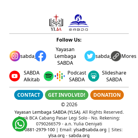
Follow Us:
Yayasan
sabda_ylsa
Lembaga
sabda_ylsa
Mores
SABDA
SABDA
Podcast
Slideshare
Alkitab
SABDA
SABDA
CONTACT
GET INVOLVED!
DONATION
©
2026
Yayasan Lembaga SABDA (YLSA)
. All Rights Reserved.
Bank BCA Cabang Pasar Legi Solo - No. Rekening:
0790266579 - a.n. Yulia Oeniyati
WA:
0881-2979-100
| Email:
ylsa@sabda.org
| Sites:
ylsa.org
-
sabda.org